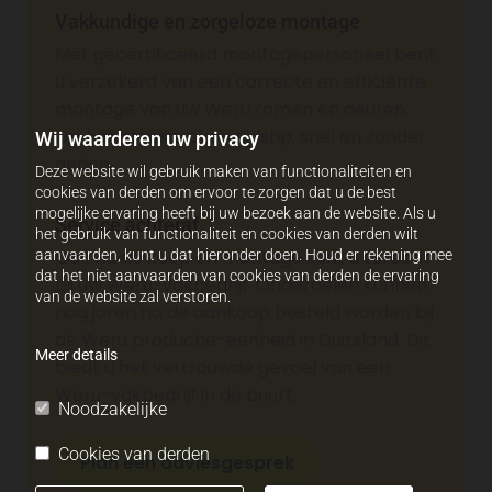
Vakkundige en zorgeloze montage
Met gecertificeerd montagepersoneel bent
u verzekerd van een correcte en efficiënte
montage van uw Weru ramen en deuren.
Op het afgesproken tijdstip, snel en zonder
Wij waarderen uw privacy
gedoe.
Deze website wil gebruik maken van functionaliteiten en
cookies van derden om ervoor te zorgen dat u de best
mogelijke ervaring heeft bij uw bezoek aan de website. Als u
Service achteraf
het gebruik van functionaliteit en cookies van derden wilt
Ook na de koop en montage kunt u terecht
aanvaarden, kunt u dat hieronder doen. Houd er rekening mee
dat het niet aanvaarden van cookies van derden de ervaring
bij uw Weru-vakbedrijf. Onderdelen kunnen
van de website zal verstoren.
nog jaren na de aankoop besteld worden bij
de Weru productie-eenheid in Duitsland. Dit
Meer details
biedt u het vertrouwde gevoel van een
Weru-vakbedrijf in de buurt.
Noodzakelijke
Cookies van derden
Plan een adviesgesprek