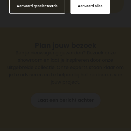
Aanvaard geselecteerde
Aanvaard alles
Plan jouw bezoek
Ben je nieuwsgierig geworden? Bezoek onze
showroom en laat je inspireren door onze
uitgebreide collectie. Onze experts staan klaar om
je te adviseren en te helpen bij het realiseren van
jouw project.
Laat een bericht achter