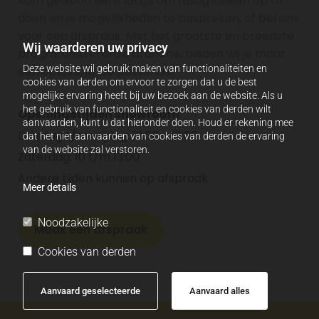
Kom gewoon eens langs om rustig ideeën op te
doen en je mogelijkheden te bespreken, of bel ons
voor een afspraak. Met het grootste en breedste
Wij waarderen uw privacy
programma in onze branche, bieden wij je maar
Deze website wil gebruik maken van functionaliteiten en
één oplossing: de passende!
cookies van derden om ervoor te zorgen dat u de best
mogelijke ervaring heeft bij uw bezoek aan de website. Als u
het gebruik van functionaliteit en cookies van derden wilt
Openingstijden showroom
aanvaarden, kunt u dat hieronder doen. Houd er rekening mee
Dinsdag t/m vrijdag: 13:00 - 17:00
dat het niet aanvaarden van cookies van derden de ervaring
van de website zal verstoren.
Zaterdag: 10 t/m 13:00
Andere tijden kunnen op afspraak
Meer details
Noodzakelijke
Maak een afspraak
Cookies van derden
Aanvaard geselecteerde
Aanvaard alles