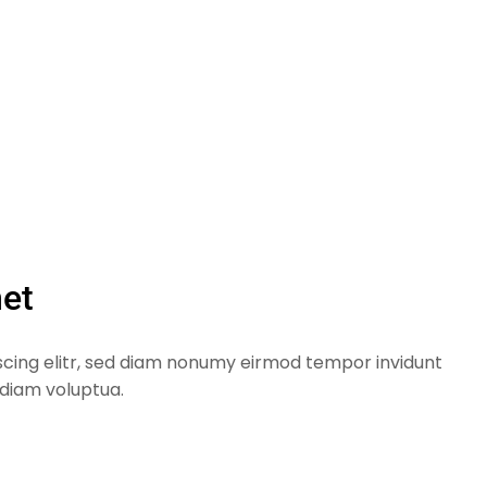
met
scing elitr, sed diam nonumy eirmod tempor invidunt
 diam voluptua.